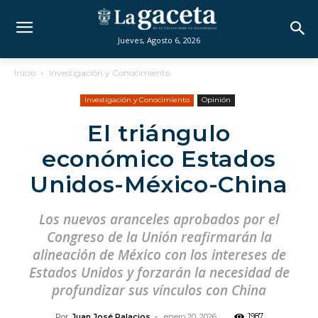
Jueves, Agosto 6, 2026
Inicio
Investigación y Conocimiento
Investigación y Conocimiento
Opinión
El triángulo
económico Estados
Unidos-México-China
Los nuevos aranceles aprobados por el
Congreso de la Unión reafirmarán la
alineación de México con los intereses de
Estados Unidos y forzarán la necesidad de
profundizar sus vínculos con China
1987
Por
Juan José Palacios
-
enero 20, 2026