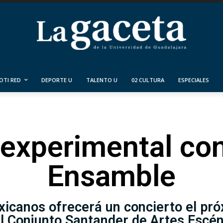
OTI RED
DEPORTE U
TALENTO U
02 CULTURA
ESPECIALES
 experimental 
Ensamble
xicanos ofrecerá un concierto el pró
l Conjunto Santander de Artes Escé