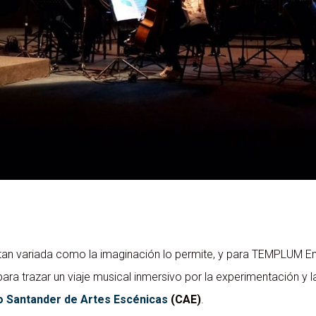
tan variada como la imaginación lo permite, y para TEMPLUM E
ara trazar un viaje musical inmersivo por la experimentación y l
o Santander de Artes Escénicas
(CAE)
.