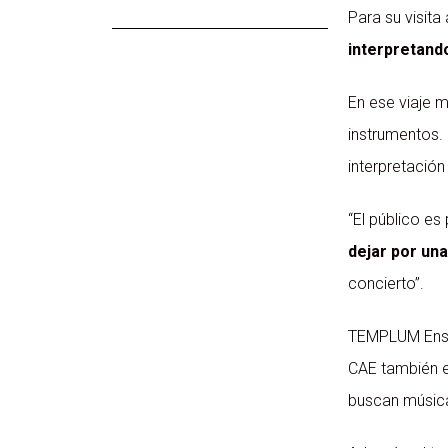
Para su visit
interpretando
En ese viaje m
instrumentos.
interpretación
“El público e
dejar por una
concierto”.
TEMPLUM Ensam
CAE también e
buscan música