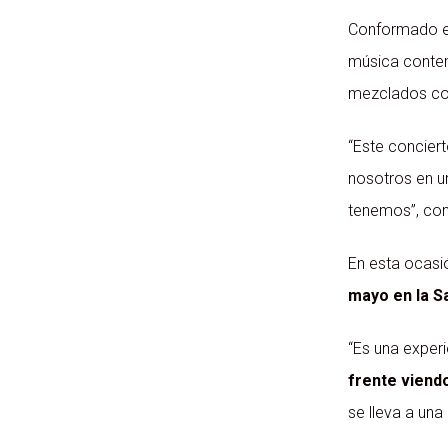
Conformado e
música conte
mezclados con
“Este conciert
nosotros en u
tenemos”, co
En esta ocasi
mayo en la Sa
“Es una exper
frente viendo
se lleva a un