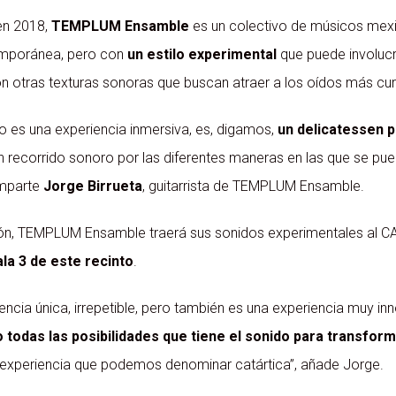
n 2018,
TEMPLUM Ensamble
es un colectivo de músicos mexic
mporánea, pero con
un estilo experimental
que puede involuc
 otras texturas sonoras que buscan atraer a los oídos más cur
o es una experiencia inmersiva, es, digamos,
un delicatessen p
n recorrido sonoro por las diferentes maneras en las que se pu
mparte
Jorge Birrueta
, guitarrista de TEMPLUM Ensamble.
ón, TEMPLUM Ensamble traerá sus sonidos experimentales al C
la 3 de este recinto
.
iencia única, irrepetible, pero también es una experiencia muy 
 todas las posibilidades que tiene el sonido para transfor
a experiencia que podemos denominar catártica”, añade Jorge.