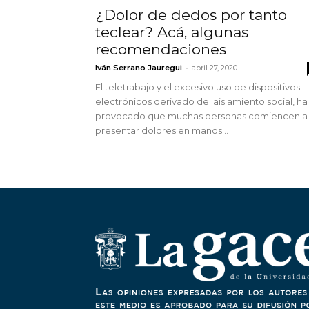
¿Dolor de dedos por tanto
teclear? Acá, algunas
recomendaciones
-
Iván Serrano Jauregui
abril 27, 2020
El teletrabajo y el excesivo uso de dispositivos
electrónicos derivado del aislamiento social, ha
provocado que muchas personas comiencen a
presentar dolores en manos...