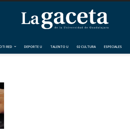
OTI RED
DEPORTE U
TALENTO U
02 CULTURA
ESPECIALES