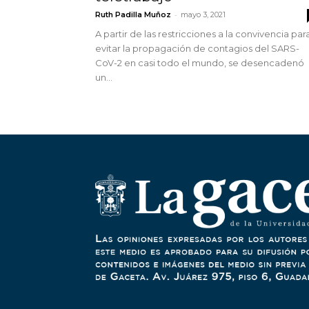
-
Ruth Padilla Muñoz
mayo 3, 2021
A partir de las restricciones a la convivencia par
evitar la propagación de contagios del SARS-
CoV-2 en casi todo el mundo, se desencadenó
un...