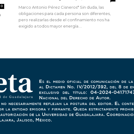
0
Marco Antonio Pérez Cisneros* Sin duda, las
obligaciones para cada persona son diferentes,
a
pero realizarlas desde el confinamiento nos ha
exigido a todos mayor energía....