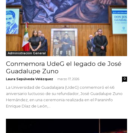
Administración General
Conmemora UdeG el legado de José
Guadalupe Zuno
-
Laura Sepúlveda Velázquez
marzo 17, 2026
0
La Universidad de Guadalajara (UdeG) conmemoró el 46
aniversario luctuoso de su refundador, José Guadalupe Zuno
Hernández, en una ceremonia realizada en el Paraninfo
Enrique Díaz de León,...