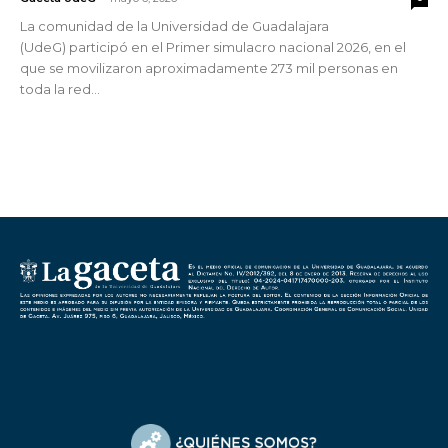
La comunidad de la Universidad de Guadalajara
(UdeG) participó en el Primer simulacro nacional 2026, en el
que se movilizaron aproximadamente 273 mil personas en
toda la red...