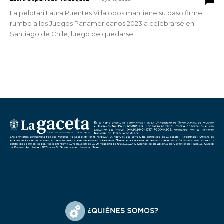
La pelotari Laura Puentes Villalobos mantiene su paso firme
rumbo a los Juegos Panamericanos 2023 a celebrarse en
Santiago de Chile, luego de quedarse...