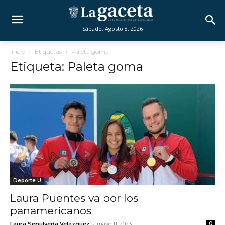
Sábado, Agosto 8, 2026
Inicio
Etiquetas
Paleta goma
Etiqueta: Paleta goma
Deporte U
Laura Puentes va por los
panamericanos
-
Laura Sepúlveda Velázquez
mayo 11, 2023
0