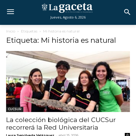
Jueves, Agosto 6, 2026
Inicio
Etiquetas
Mi historia es natural
Etiqueta: Mi historia es natural
CUCSUR
La colección biológica del CUCSur
recorrerá la Red Universitaria
-
Laura Sepúlveda Velázquez
abril 15, 2026
0