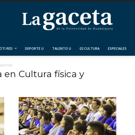
OTI RED
DEPORTE U
TALENTO U
02 CULTURA
ESPECIALES
deportes
 en Cultura física y