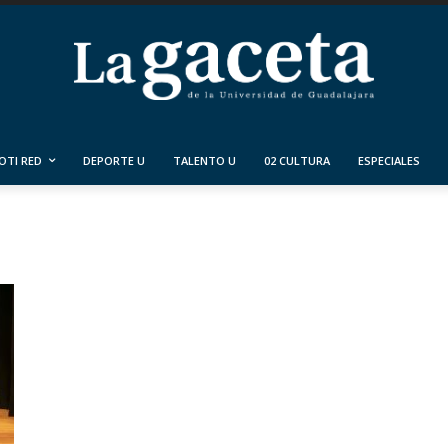
OTI RED
DEPORTE U
TALENTO U
02 CULTURA
ESPECIALES