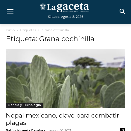
Sábado, Agosto 8, 2026
Inicio
Etiquetas
Grana cochinilla
Etiqueta: Grana cochinilla
Ciencia y Tecnología
Nopal mexicano, clave para combatir
plagas
-
Pablo Miranda Ramírez
agosto 10, 2021
0