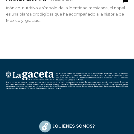
Icónico, nutritivo y símbolo de la identidad mexicana, el nopal
es una planta prodigiosa que ha acompañado a la historia de
México y, gracias...