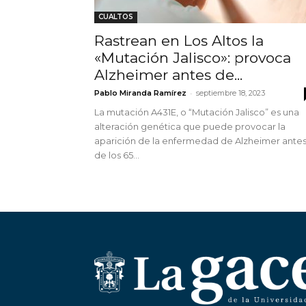
CUALTOS
Rastrean en Los Altos la
«Mutación Jalisco»: provoca
Alzheimer antes de...
-
Pablo Miranda Ramírez
septiembre 18, 2023
La mutación A431E, o “Mutación Jalisco” es una
alteración genética que puede provocar la
aparición de la enfermedad de Alzheimer ante
de los 65...