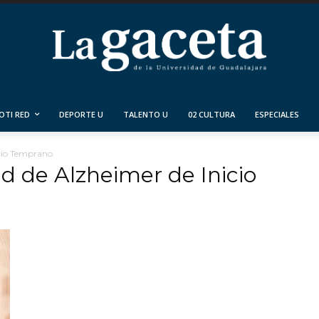
OTI RED
DEPORTE U
TALENTO U
02 CULTURA
ESPECIALES
cio Temprano
d de Alzheimer de Inicio