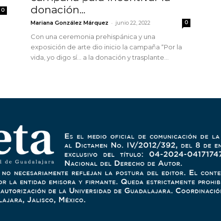
donación...
0
-
Mariana González Márquez
junio 22, 2022
0
Con una ceremonia prehispánica y una
exposición de arte dio inicio la campaña “Por la
vida, yo digo sí… a la donación y trasplante...