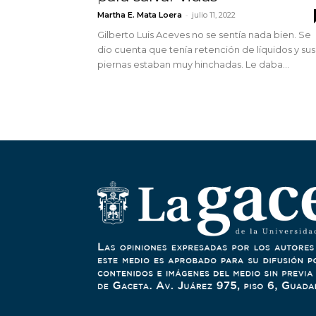
-
Martha E. Mata Loera
julio 11, 2022
Gilberto Luis Aceves no se sentía nada bien. Se
dio cuenta que tenía retención de líquidos y sus
piernas estaban muy hinchadas. Le daba...