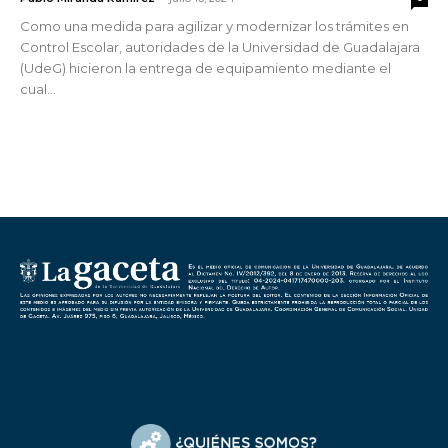
Como una medida para agilizar y modernizar los trámites en
Control Escolar, autoridades de la Universidad de Guadalajara
(UdeG) hicieron la entrega de equipamiento mediante el
cual...