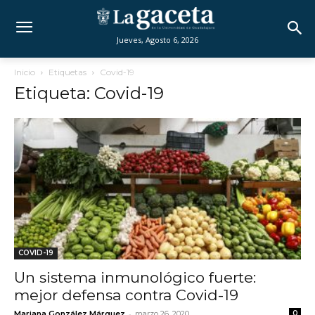
Jueves, Agosto 6, 2026
Inicio
Etiquetas
Covid-19
Etiqueta: Covid-19
COVID-19
Un sistema inmunológico fuerte:
mejor defensa contra Covid-19
-
Mariana González Márquez
marzo 26, 2020
0