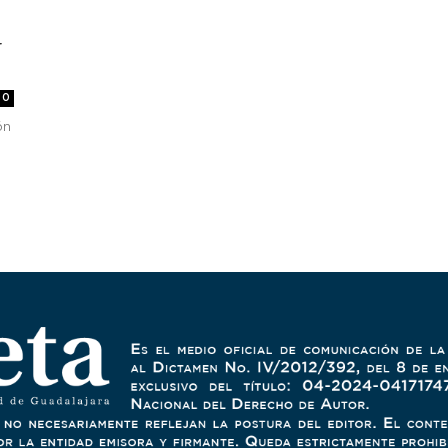
r
0
ón