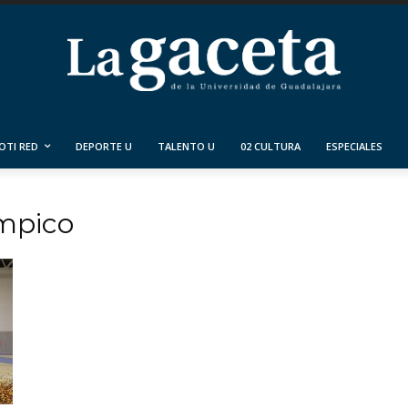
OTI RED
DEPORTE U
TALENTO U
02 CULTURA
ESPECIALES
ímpico