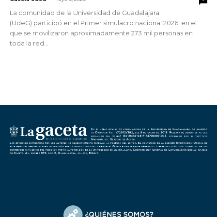
La comunidad de la Universidad de Guadalajara
(UdeG) participó en el Primer simulacro nacional 2026, en el
que se movilizaron aproximadamente 273 mil personas en
toda la red...