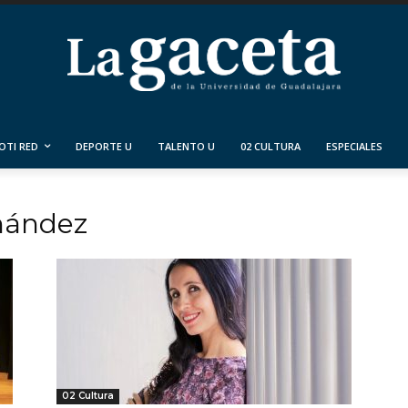
OTI RED
DEPORTE U
TALENTO U
02 CULTURA
ESPECIALES
rnández
02 Cultura