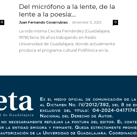
Del micrófono a la lente, de la
lente a la poesía:...
-
0
Juan Fernando Covarrubias
diciembre 12, 2025
0
La vida misma Cecilia Fernández (Guadalajara,
1978) lleva 36 años trabajando en Radio
Universidad de Guadalajara, donde actualmente
produce el programa cultural Polifónica en la...