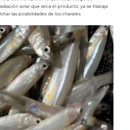
adiación solar que seca el producto; ya se trabaja
otar las posibilidades de los charales.