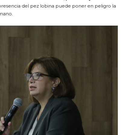
presencia del pez lobina puede poner en peligro la
umano.