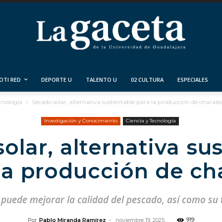
OTI RED
DEPORTE U
TALENTO U
02 CULTURA
ESPECIALES
cnología
Secado solar, alternativa sustentable para la producción de charale
Investigación y Conocimiento
Ciencia y Tecnología
olar, alternativa su
la producción de ch
s puede mejorar la calidad del pescado, así como su 
919
Por
Pablo Miranda Ramírez
-
noviembre 19, 2025