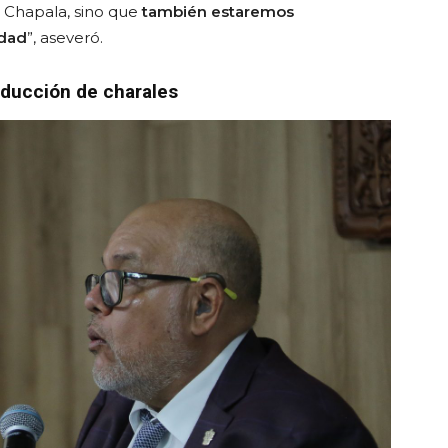
 Chapala, sino que
también estaremos
edad
”, aseveró.
roducción de charales