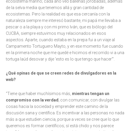
ecosistema marino; cada año veo ballenas jorobadas, además
de la selva media que tenemos allá y gran cantidad de
ecosistemas. Pero la realidad es que esa cercanía con la
naturaleza siempre me interesó bastante, mi papá me llevaba a
pescar o a la playa y con mi primo Iván, que es biólogo del
CUCBA, siempre estuvimos muy relacionados en esos
aspectos. Aparte, cuando estaba en la prepa fui a un viaje al
Campamento Tortuguero Mayto, y en ese momento fue cuando
en la primera noche que me quedé e hicimos el recorrido vi a una
tortuga laúd desovar y dije ‘esto es lo que tengo que hacer’”.
¿Qué opinas de que se creen redes de divulgadores en la
web?
“Tiene que haber muchísimos más,
mientras tengan un
compromiso con la verdad
, con comunicar, con divulgar las
cosas hacia la sociedad y emprender este camino de la
discusión sana y científica. Es incentivar a las personas no nada
más a que estudien ciencia, porque a veces se cree que lo que
queremos es formar científicos; sí está chido y nos parece