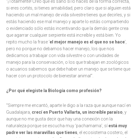
“¡Totalmente! Creo que es sano si lo haces de la forma correcta,
si eres cortés, si tienes amabilidad, pero claro que si alguien está
haciendo un mal manejo de vida silvestre tienes que decirles, y si
estás haciendo ese mal manejo y aparte lo estás compartiendo
o evidenciado sólo estás incentivando que la demás gente crea
que agarrar cualquier serpiente está increíble y está bien. Yo
repito mucho la frase ‘
el mejor manejo es el que no se hace
’,
pero no porque no debamos hacer manejo, los que nos
dedicamos a trabajar con vida silvestre o con unidades de
manejo para la conservación, o los que trabajan en zoológicos
o acuarios sabemos que debe haber un manejo que se tiene que
hacer con un protocolo de bienestar animal”.
¿Por qué elegiste la Biología como profesión?
“Siempre me encantó, aparte le digo a la raza que aunque nací en
Guadalajara,
crecí en Puerto Vallarta, un increíble paraíso
, y
aunque no me gusta decir que hay una conexión con la
naturaleza porque se escucha muy ‘pachamama’, sí
está muy
padre ver las maravillas que tienes
, el ecosistema costero, el