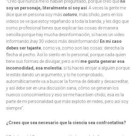
“Creo que nunca me lo habían preguntado, porque creo que
no
soy un personaje, literalmente sí soy así
. A veces la gente me
dice que en persona soy más
cotorro
, más chido, pero en los
videos se ve que estoy regañando a toda la banda, y les digo que
como profesional tienes que explicar las cosas de manera
sencilla porque hay mucha desinformación, si haces un video
informando ¡hay 30 videos más desinformando!
En mi caso
debes ser tajante
, como va, como son las cosas: derecha la
flecha al pecho. Así lo siento en lo personal, porque cada quien
tiene sus formas de divulgar, pero a mí
me gusta generar esa
incomodidad, esa molestia
; si tú haces enojar a alguien porque
le estás dando un argumento, y lo he comprobado,
automáticamente va a buscar la forma de debatir y desacreditar,
y así debe ser en una discusión sana, cómo se generan los
nuevos conocimientos y eso se me hace bien chido, esa es la
parte de mi personalidad que más exploto en redes, pero así soy
siempre”.
¿Crees que sea necesario que la ciencia sea confrontativa?