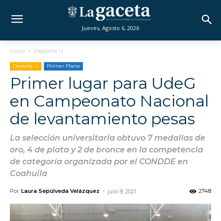
Jueves, Agosto 6, 2026
Inicio
Deporte U
Deporte U
Primer Plano
Primer lugar para UdeG
en Campeonato Nacional
de levantamiento pesas
La selección universitaria obtuvo 7 medallas de
oro, 4 de plata y 2 de bronce en la competencia
de categoría organizada por el CONDDE en
Coahuila
Por
Laura Sepúlveda Velázquez
-
2748
julio 9, 2021