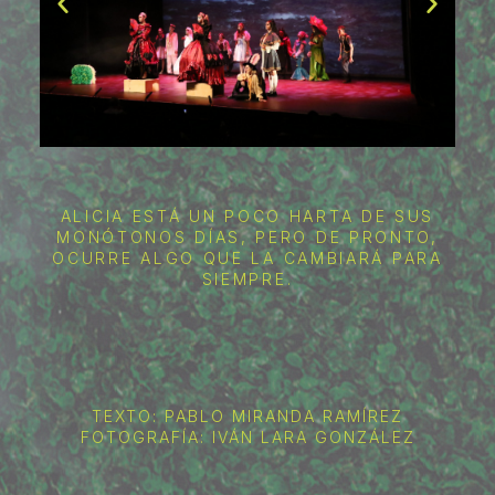
ALICIA ESTÁ UN POCO HARTA DE SUS
MONÓTONOS DÍAS, PERO DE PRONTO,
OCURRE ALGO QUE LA CAMBIARÁ PARA
SIEMPRE.
TEXTO: PABLO MIRANDA RAMÍREZ
FOTOGRAFÍA: IVÁN LARA GONZÁLEZ