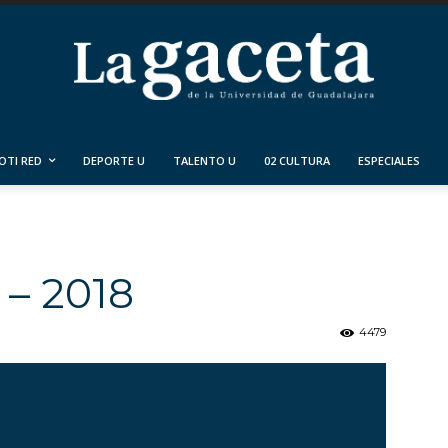
OTI RED
DEPORTE U
TALENTO U
02 CULTURA
ESPECIALES
 – 2018
4479