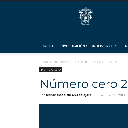
INICIO
INVESTIGACIÓN Y CONOCIMIENTO
N
Inicio
Número Cero
Número cero 2 – 2018
Número Cero
Número cero 2
Por
Universidad de Guadalajara
-
noviembre 28, 2019