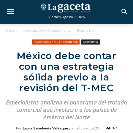
Viernes, Agosto 7, 2026
Inicio
Investigación y Conocimiento
Economía
Investigación y Conocimiento
Economía
México debe contar
con una estrategia
sólida previo a la
revisión del T-MEC
Especialistas analizan el panorama del tratado
comercial que involucra a los países de
América del Norte
873
Por
Laura Sepúlveda Velázquez
-
octubre 3, 2025