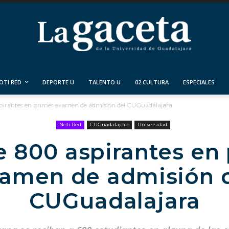
OTI RED
DEPORTE U
TALENTO U
02 CULTURA
ESPECIALES
pirantes en primer examen de admisión del CUGuadalajara
Noti Red
CUGuadalajara
Universidad
 800 aspirantes en
amen de admisión 
CUGuadalajara