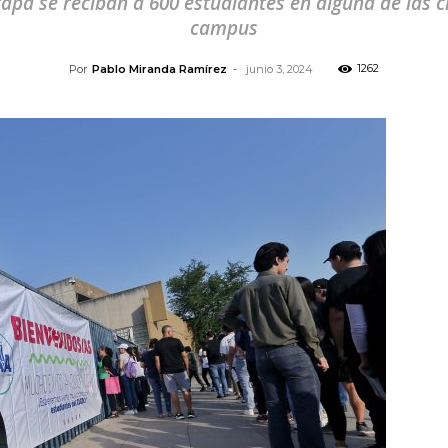
apa se reciban a 600 estudiantes en alguna de las ci
campus
1262
Por
Pablo Miranda Ramírez
-
junio 3, 2024