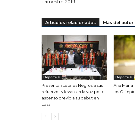
Trimestre 2019
Artículos relacionados
Más del autor
Deporte U
Deporte U
Presentan Leones Negros a sus
Ana María T
refuerzos y levantan la voz por el
los Olímpi
ascenso previo a su debut en
casa