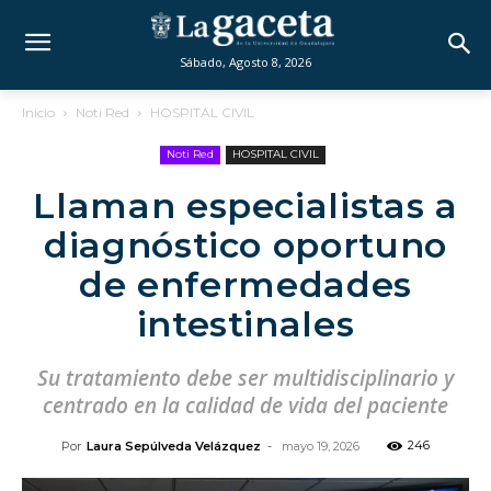
Sábado, Agosto 8, 2026
Inicio
Noti Red
HOSPITAL CIVIL
Noti Red
HOSPITAL CIVIL
Llaman especialistas a
diagnóstico oportuno
de enfermedades
intestinales
Su tratamiento debe ser multidisciplinario y
centrado en la calidad de vida del paciente
246
Por
Laura Sepúlveda Velázquez
-
mayo 19, 2026