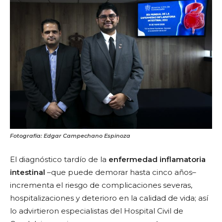
Fotografía: Edgar Campechano Espinoza
El diagnóstico tardío de la
enfermedad inflamatoria
intestinal
–que puede demorar hasta cinco años–
incrementa el riesgo de complicaciones severas,
hospitalizaciones y deterioro en la calidad de vida; así
lo advirtieron especialistas del Hospital Civil de