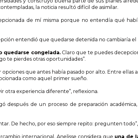
iversidades y construyó buena parte de sus planes alre
ntempladas, la noticia resultó difícil de asimilar.
pcionada de mí misma porque no entendía qué habí
pción entendió que quedarse detenida no cambiaría el 
no quedarse congelada.
Claro que te puedes decepcionar
o te pierdes otras oportunidades”.
ciones que antes había pasado por alto. Entre ellas apa
ocionada como aquel primer sueño.
 otra experiencia diferente”, reflexiona.
egó después de un proceso de preparación académica
tar. De hecho, por eso siempre repito: pregunten todo”,
ercambio internacional, Anelisse considera que
una de l