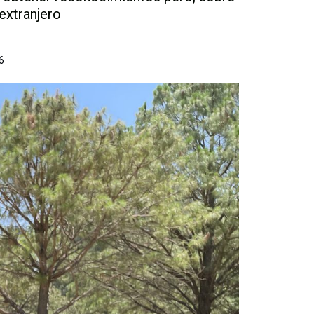
 extranjero
6