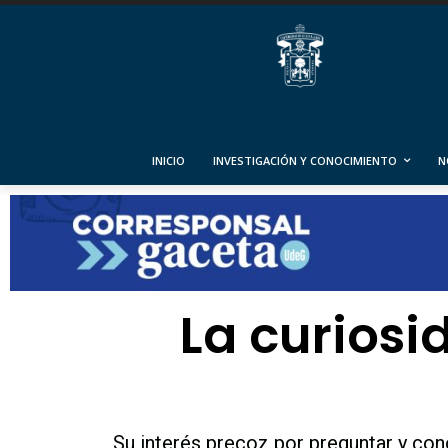
INICIO
INVESTIGACIÓN Y CONOCIMIENTO
N
La curiosi
Su interés precoz por preguntar y con