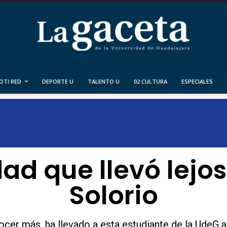
OTI RED
DEPORTE U
TALENTO U
02 CULTURA
ESPECIALES
dad que llevó lejos
Solorio
ocer más, ha llevado a esta estudiante de la UdeG