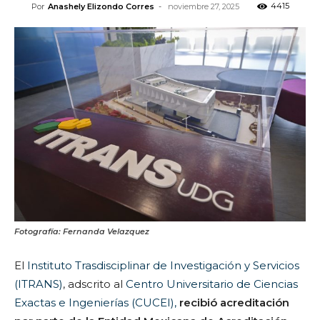
4415
Por
Anashely Elizondo Corres
-
noviembre 27, 2025
Fotografía: Fernanda Velazquez
El
Instituto Trasdisciplinar de Investigación y Servicios
(ITRANS)
, adscrito al
Centro Universitario de Ciencias
Exactas e Ingenierías (CUCEI),
recibió acreditación