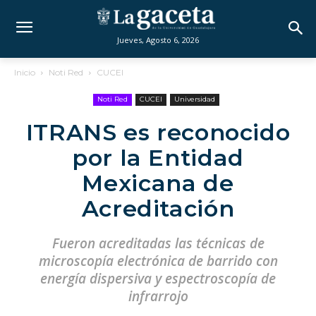
Jueves, Agosto 6, 2026
Inicio
Noti Red
CUCEI
Noti Red
CUCEI
Universidad
ITRANS es reconocido
por la Entidad
Mexicana de
Acreditación
Fueron acreditadas las técnicas de
microscopía electrónica de barrido con
energía dispersiva y espectroscopía de
infrarrojo