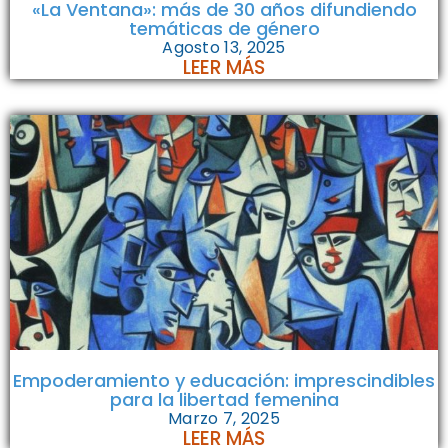
«La Ventana»: más de 30 años difundiendo
temáticas de género
Agosto 13, 2025
LEER MÁS
Empoderamiento y educación: imprescindibles
para la libertad femenina
Marzo 7, 2025
LEER MÁS