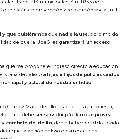
tatales, 13 mil 314 municipales, 4 mil 833 de la
6 que están en prevención y reinserción social, mil
d y que quisiéramos que nadie la use,
pero me da
lidad de que la UdeG les garantizará un acceso
a que “se propone el ingreso directo a educación
rsitaria de Jalisco
a hijas e hijos de policías caídos
municipal y estatal de nuestra entidad
rmo Gómez Mata, detalló el acta de la propuesta,
l padre “
debe ser servidor público que provea
 y combate del delito
, debió haber perdido la vida
ditar que la acción dolosa en su contra es
ores”.