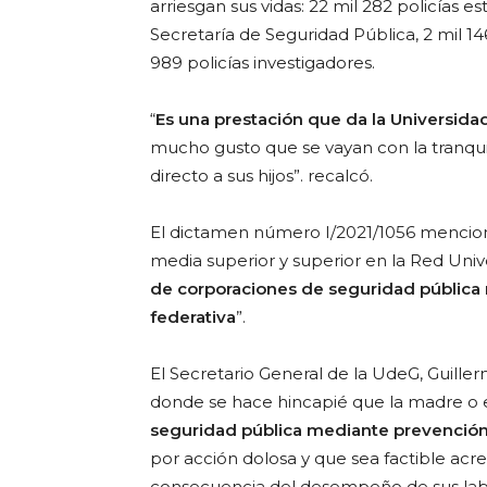
arriesgan sus vidas: 22 mil 282 policías es
Secretaría de Seguridad Pública, 2 mil 14
989 policías investigadores.
“
Es una prestación que da la Universida
mucho gusto que se vayan con la tranqui
directo a sus hijos”. recalcó.
El dictamen número I/2021/1056 mencion
media superior y superior en la Red Unive
de corporaciones de seguridad pública 
federativa
”.
El Secretario General de la UdeG, Guille
donde se hace hincapié que la madre o e
seguridad pública mediante prevención
por acción dolosa y que sea factible acre
consecuencia del desempeño de sus lab