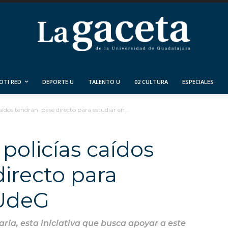
OTI RED
DEPORTE U
TALENTO U
02 CULTURA
ESPECIALES
 caídos tendrán pase directo para estudiar en...
 policías caídos
irecto para
 UdeG
ria, esta iniciativa que busca apoyar a este