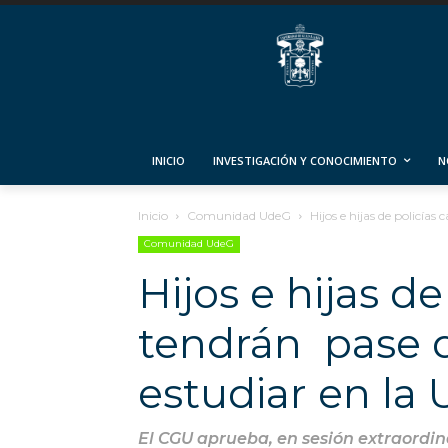
INICIO
INVESTIGACIÓN Y CONOCIMIENTO
N
Inicio
Comunidad UdeG
Hijos e hijas de policías
Comunidad UdeG
Hijos e hijas de
tendrán pase d
estudiar en la
El CGU aprueba, en sesión extraordina