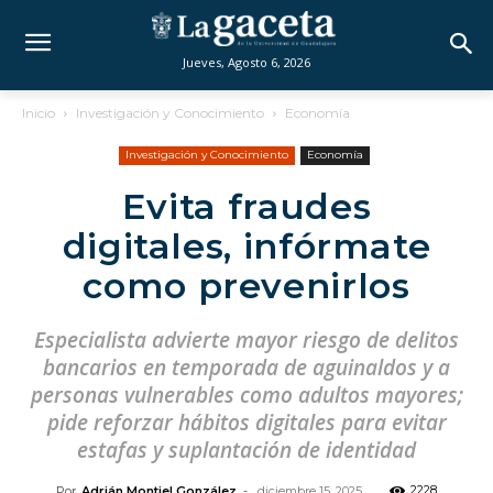
Jueves, Agosto 6, 2026
Inicio
Investigación y Conocimiento
Economía
Investigación y Conocimiento
Economía
Evita fraudes
digitales, infórmate
como prevenirlos
Especialista advierte mayor riesgo de delitos
bancarios en temporada de aguinaldos y a
personas vulnerables como adultos mayores;
pide reforzar hábitos digitales para evitar
estafas y suplantación de identidad
2228
Por
Adrián Montiel González
-
diciembre 15, 2025