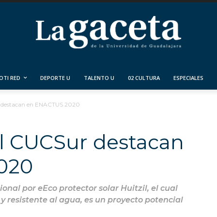
OTI RED
DEPORTE U
TALENTO U
02 CULTURA
ESPECIALES
r destacan en ENACTUS 2020
el CUCSur destacan
020
ional por eEco protector solar Huitzil, el cual
 resistente al agua, es un proyecto potencial