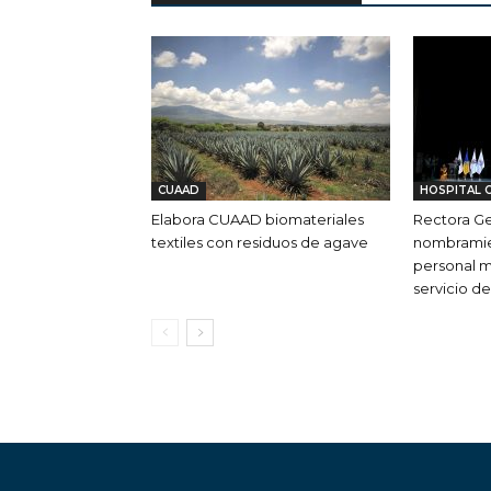
CUAAD
HOSPITAL C
Elabora CUAAD biomateriales
Rectora Ge
textiles con residuos de agave
nombramie
personal m
servicio d