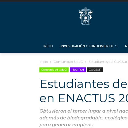
INICIO
INVESTIGACIÓN Y CONOCIMIENTO
N
Inicio
Comunidad UdeG
Estudiantes del CUCSu
Comunidad UdeG
Noti Red
CUCSUR
Estudiantes d
en ENACTUS 2
Obtuvieron el tercer lugar a nivel nac
además de biodegradable, ecológico y
para generar empleos