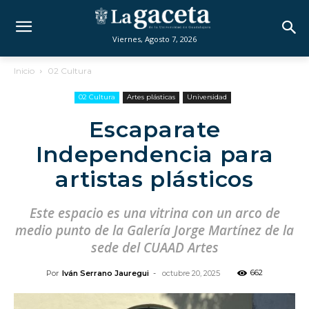
Viernes, Agosto 7, 2026
Inicio
02 Cultura
02 Cultura
Artes plásticas
Universidad
Escaparate
Independencia para
artistas plásticos
Este espacio es una vitrina con un arco de
medio punto de la Galería Jorge Martínez de la
sede del CUAAD Artes
662
Por
Iván Serrano Jauregui
-
octubre 20, 2025