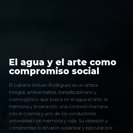
El agua y el arte como
compromiso social
El cubano Antuan Rodríguez es un artista
integral, ambientalista, transdisciplinario y
cosmogónico que busca en el agua el arte, la
memoria y la sanación, una conexión humana
con el cosmos y uno de los conductores
universales con memoria y vida. Su obsesión y
compromiso lo llevaron a planear y ejecutar por