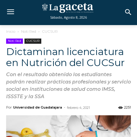
Sábado, Agosto 8, 2026
Inicio
Noti Red
CUCSUR
Noti Red
CUCSUR
Dictaminan licenciatura
en Nutrición del CUCSur
Con el resultado obtenido los estudiantes
podrán realizar prácticas profesionales y servicio
social en instituciones de salud como IMSS,
ISSSTE y la SSA
Por
Universidad de Guadalajara
-
2251
febrero 4, 2021