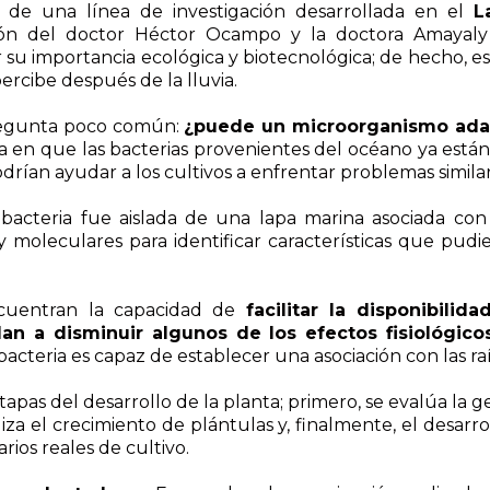
 de una línea de investigación desarrollada en el
L
ión del doctor Héctor Ocampo y la doctora Amayaly 
 su importancia ecológica y biotecnológica; de hecho, e
percibe después de la lluvia.
 pregunta poco común:
¿puede un microorganismo adap
sa en que las bacterias provenientes del océano ya está
odrían ayudar a los cultivos a enfrentar problemas similar
bacteria fue aislada de una lapa marina asociada con 
y moleculares para identificar características que pudi
ncuentran la capacidad de
facilitar la disponibilid
 a disminuir algunos de los efectos fisiológico
acteria es capaz de establecer una asociación con las raí
tapas del desarrollo de la planta; primero, se evalúa la 
iza el crecimiento de plántulas y, finalmente, el desarr
ios reales de cultivo.