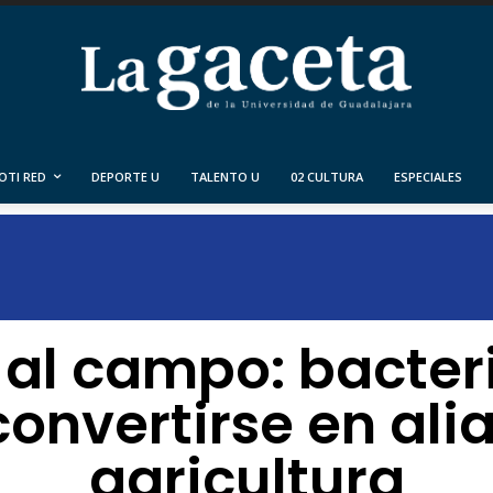
OTI RED
DEPORTE U
TALENTO U
02 CULTURA
ESPECIALES
 al campo: bacter
onvertirse en ali
agricultura