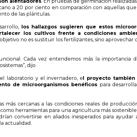
son alentadores
. En pruebas de germinación realizadas b
ano a 20 por ciento en comparación con aquellas que n
ento de las plántulas.
sarrollo,
los hallazgos sugieren que estos microo
talecer los cultivos frente a condiciones ambi
bjetivo no es sustituir los fertilizantes, sino aprovecha
uncional. Cada vez entendemos más la importancia d
sistemas”, dijo.
el laboratorio y el invernadero, e
l proyecto también 
iento de microorganismos benéficos
para desarrolla
s más cercanas a las condiciones reales de producción
 como herramientas para una agricultura más sostenible.
ían convertirse en aliados inesperados para ayudar a
a actualidad.