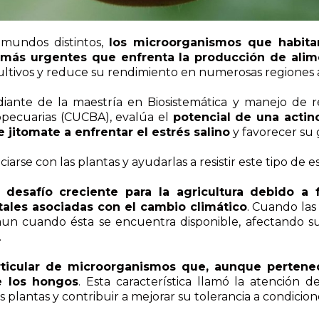
 mundos distintos,
los microorganismos que habita
 más urgentes que enfrenta la producción de alime
cultivos y reduce su rendimiento en numerosas regiones a
diante de la maestría en Biosistemática y manejo de re
ropecuarias (CUCBA), evalúa el
potencial de una actin
e jitomate a enfrentar el estrés salino
y favorecer su 
arse con las plantas y ayudarlas a resistir este tipo de es
 desafío creciente para la agricultura debido 
ntales asociadas con el cambio climático
. Cuando las
 aun cuando ésta se encuentra disponible, afectando su
.
rticular de microorganismos que, aunque pertenec
e los hongos
. Esta característica llamó la atención 
as plantas y contribuir a mejorar su tolerancia a condicion