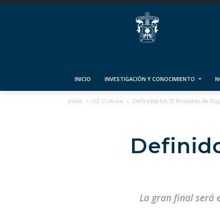
INICIO
INVESTIGACIÓN Y CONOCIMIENTO
N
Inicio
02 Cultura
Definidos los 13 finalistas de R
Definido
La gran final será