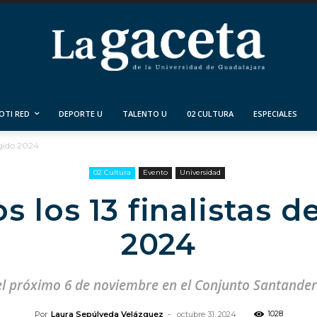
OTI RED
DEPORTE U
TALENTO U
02 CULTURA
ESPECIALES
ugido 2024
02 Cultura
Evento
Universidad
s los 13 finalistas 
2024
 el próximo 6 de noviembre en el Conjunto Santander
1028
Por
Laura Sepúlveda Velázquez
-
octubre 31, 2024