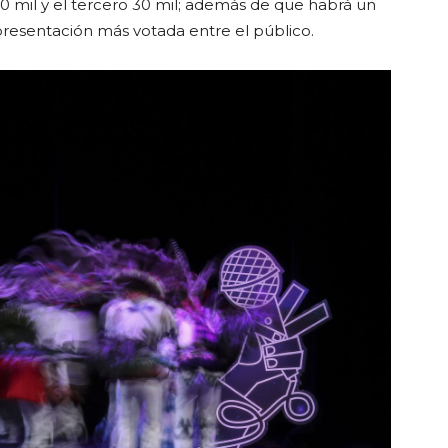
50 mil y el tercero 30 mil; además de que habrá un
presentación más votada entre el público.