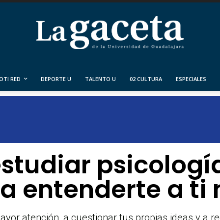
OTI RED
DEPORTE U
TALENTO U
02 CULTURA
ESPECIALES
studiar psicologí
a entenderte a t
or atención, a cuestionar tus propias ideas y a rec