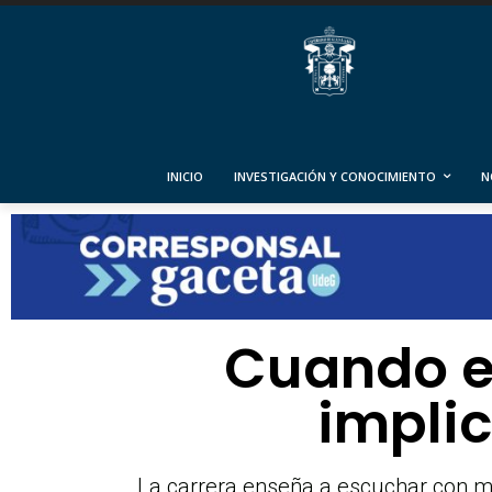
INICIO
INVESTIGACIÓN Y CONOCIMIENTO
N
Cuando e
implic
La carrera enseña a escuchar con may