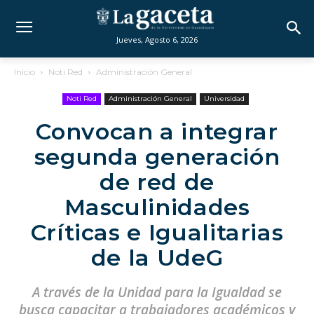
Jueves, Agosto 6, 2026
Inicio
Noti Red
Administración General
Noti Red
Administración General
Universidad
Convocan a integrar
segunda generación
de red de
Masculinidades
Críticas e Igualitarias
de la UdeG
A través de la Unidad para la Igualdad se
busca capacitar a trabajadores académicos y