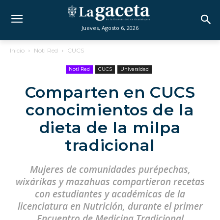
Jueves, Agosto 6, 2026
Inicio
Noti Red
CUCS
Noti Red
CUCS
Universidad
Comparten en CUCS
conocimientos de la
dieta de la milpa
tradicional
Mujeres de comunidades purépechas,
wixárikas y mazahuas compartieron recetas
con estudiantes y académicas de la
licenciatura en Nutrición, durante el primer
Encuentro de Medicina Tradicional