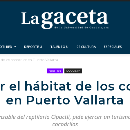
OTI RED
DEPORTE U
TALENTO U
02 CULTURA
ESPECIALES
 de los cocodrilos en Puerto Vallarta
Noti Red
CUCOSTA
r el hábitat de los c
en Puerto Vallarta
able del reptilario Cipactli, pide ejercer un turism
cocodrilos