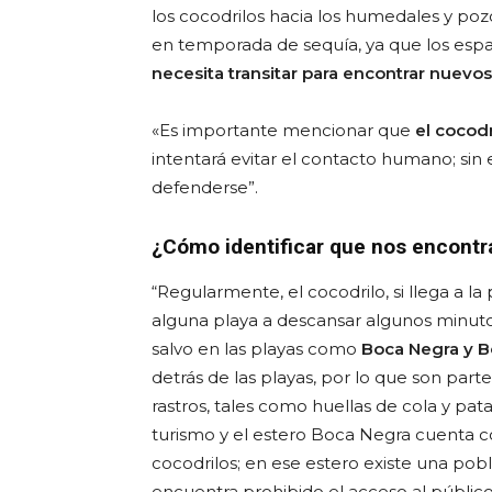
los cocodrilos hacia los humedales y po
en temporada de sequía, ya que los espa
necesita transitar para encontrar nuev
«Es importante mencionar que
el cocodr
intentará evitar el contacto humano; sin
defenderse”.
¿Cómo identificar que nos encontr
“Regularmente, el cocodrilo, si llega a la
alguna playa a descansar algunos minutos
salvo en las playas como
Boca Negra y 
detrás de las playas, por lo que son parte
rastros, tales como huellas de cola y pata
turismo y el estero Boca Negra cuenta co
cocodrilos; en ese estero existe una pob
encuentra prohibido el acceso al público,