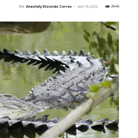
2646
Por
Anashely Elizondo Corres
-
abril 16, 2025