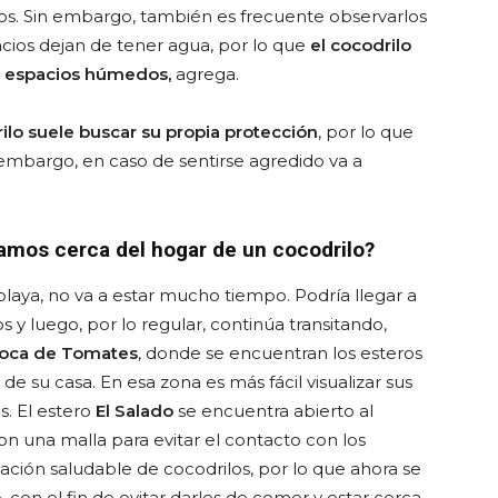
zos. Sin embargo, también es frecuente observarlos
cios dejan de tener agua, por lo que
el cocodrilo
os espacios húmedos,
agrega.
ilo suele buscar su propia protección
, por lo que
 embargo, en caso de sentirse agredido va a
amos cerca del hogar de un cocodrilo?
 playa, no va a estar mucho tiempo. Podría llegar a
 y luego, por lo regular, continúa transitando,
Boca de Tomates
, donde se encuentran los esteros
 de su casa. En esa zona es más fácil visualizar sus
s. El estero
El Salado
se encuentra abierto al
n una malla para evitar el contacto con los
lación saludable de cocodrilos, por lo que ahora se
 con el fin de evitar darles de comer y estar cerca