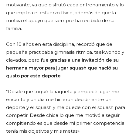
motivante, ya que disfrutó cada entrenamiento y lo
que implica el esfuerzo fí
sico
, además de que la
motiva
el apoyo que siempre ha recibido de su
familia.
Con 10 años en esta disciplina, recordó que de
pequeña practicaba gimnasia rítmica, taekwondo y
clavados, pero
fue gracias a una invitación de su
hermana mayor para jugar squash que nació su
gusto por este deporte
.
“Desde que toqué la raqueta y empec
é
jugar me
encantó y un día me hicieron decidir entre un
deporte y el squash y me qued
é
con el s
quash para
competir.
Desde chica lo que me motivó a seguir
compitiendo es que desde mi primer competencia
tenía mis objetivos y mis metas».