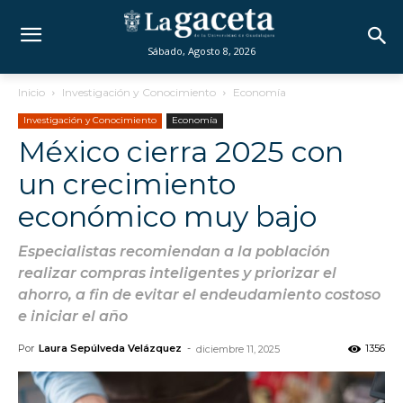
Sábado, Agosto 8, 2026
Inicio
Investigación y Conocimiento
Economía
Investigación y Conocimiento
Economía
México cierra 2025 con
un crecimiento
económico muy bajo
Especialistas recomiendan a la población
realizar compras inteligentes y priorizar el
ahorro, a fin de evitar el endeudamiento costoso
e iniciar el año
Por
Laura Sepúlveda Velázquez
-
1356
diciembre 11, 2025