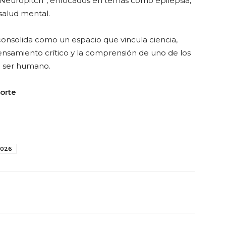
el “Neuropitch”, enfocados en temas como epilepsia,
 salud mental.
nsolida como un espacio que vincula ciencia,
nsamiento crítico y la comprensión de uno de los
l ser humano.
orte
2026