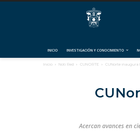
INICIO
INVESTIGACIÓN Y CONOCIMIENTO
N
Inicio
Noti Red
CUNORTE
CUNorte inaugura 
CUNor
Acercan avances en cie