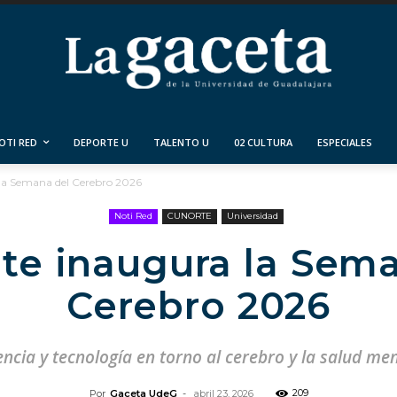
OTI RED
DEPORTE U
TALENTO U
02 CULTURA
ESPECIALES
la Semana del Cerebro 2026
Noti Red
CUNORTE
Universidad
te inaugura la Sema
Cerebro 2026
ncia y tecnología en torno al cerebro y la salud ment
209
Por
Gaceta UdeG
-
abril 23, 2026