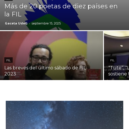
Más de 20 poetas de diez países en
la FIL
Gaceta UdeG
-
septiembre 15, 2025
FIL
FIL
Las breves del último sábado de FIL
“Tute”, 
2023
sostiene