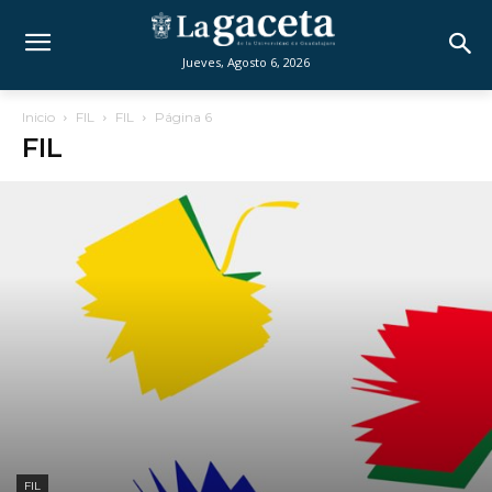
Jueves, Agosto 6, 2026
Inicio
FIL
FIL
Página 6
FIL
FIL