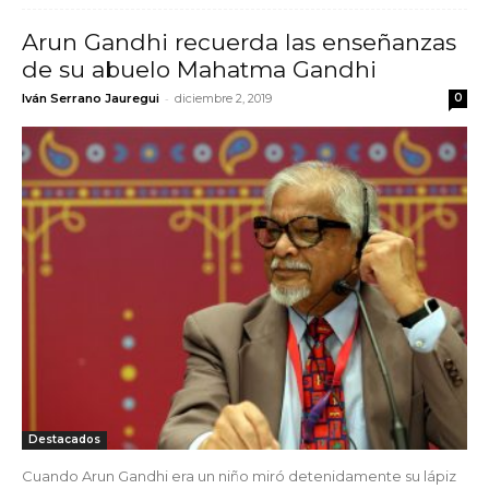
Arun Gandhi recuerda las enseñanzas
de su abuelo Mahatma Gandhi
-
Iván Serrano Jauregui
diciembre 2, 2019
0
Destacados
Cuando Arun Gandhi era un niño miró detenidamente su lápiz