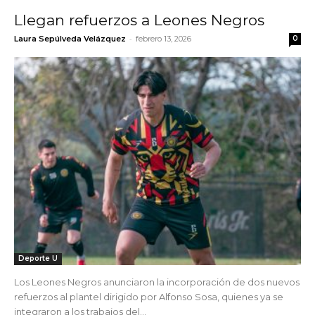
Llegan refuerzos a Leones Negros
-
Laura Sepúlveda Velázquez
febrero 13, 2026
0
Deporte U
Los Leones Negros anunciaron la incorporación de dos nuevos
refuerzos al plantel dirigido por Alfonso Sosa, quienes ya se
integraron a los trabajos del...