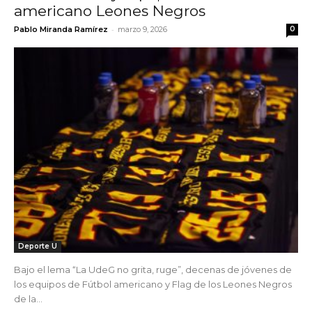
americano Leones Negros
-
Pablo Miranda Ramírez
marzo 9, 2026
0
Deporte U
Bajo el lema “La UdeG no grita, ruge”, decenas de jóvenes de
los equipos de Fútbol americano y Flag de los Leones Negros
de la...