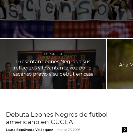
DEPORTE U
Presentan Leones Negros a sus
Ana Ma
refuerzos y levantan la voz por el
ascenso previo a su debut en casa
Debuta Leones Negros de futbol
americano en CUCEA
-
Laura Sepúlveda Velázquez
marzo 23, 2026
0