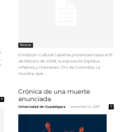
Música
o
El Instituto Cultural Cabañas presentará hasta el 15
L
de febrero de 2008, la exposición Espíritus,
r
orfebres y chamanes. Oro de Colombia. La
muestra, que...
Crónica de una muerte
anunciada
0
-
Universidad de Guadalajara
noviembre 24, 2007
0