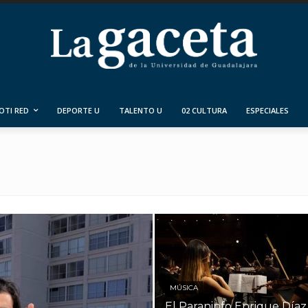
OTI RED
DEPORTE U
TALENTO U
02 CULTURA
ESPECIALES
MÚSICA
El Paraninfo Enrique Díaz