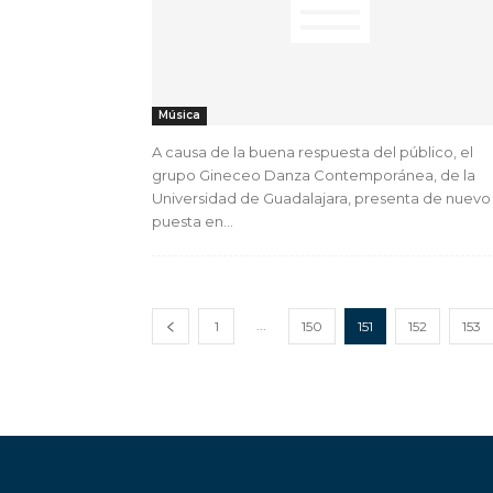
Música
A causa de la buena respuesta del público, el
grupo Gineceo Danza Contemporánea, de la
Universidad de Guadalajara, presenta de nuevo 
puesta en...
...
1
150
151
152
153