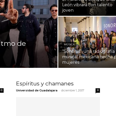
León vibrará con talento
joven
ritmo de
MÚSICA
“Sonoras”, una radiografía
musical mexicana hecha 
mujeres
Espíritus y chamanes
-
0
Universidad de Guadalajara
diciembre 1, 2007
0