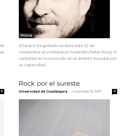
Música
del
El teatro Degollado recibirá este 22 de
las
noviembre al contratenor holandés Peter Kooij. El
cantante es reconocido en el ámbito mundial por
su capacidad...
Rock por el sureste
-
0
Universidad de Guadalajara
noviembre 19, 2007
0