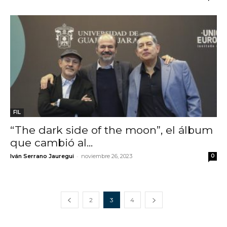
FIL
“The dark side of the moon”, el álbum
que cambió al...
-
Iván Serrano Jauregui
noviembre 26, 2023
0
2
3
4