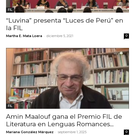
FIL
“Luvina” presenta “Luces de Perú” en
la FIL
-
Martha E. Mata Loera
diciembre 5, 2021
0
FIL
Amin Maalouf gana el Premio FIL de
Literatura en Lenguas Romances...
-
Mariana González Márquez
septiembre 1, 2025
0